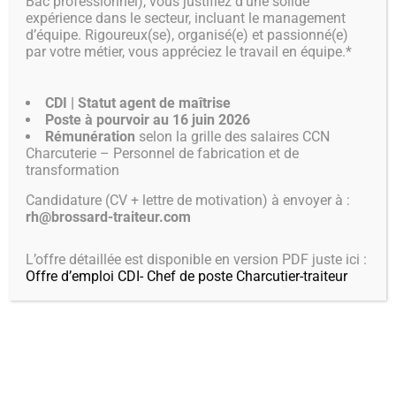
Bac professionnel), vous justifiez d’une solide
expérience dans le secteur, incluant le management
BOUTIQUE EN
d’équipe. Rigoureux(se), organisé(e) et passionné(e)
par votre métier, vous appréciez le travail en équipe.*
LIGNE
CDI | Statut agent de maîtrise
Poste à pourvoir au 16 juin 2026
AU MENU
Rémunération
selon la grille des salaires CCN
Charcuterie – Personnel de fabrication et de
transformation
Candidature (CV + lettre de motivation) à envoyer à :
rh@brossard-traiteur.com
L’offre détaillée est disponible en version PDF juste ici :
Offre d’emploi CDI- Chef de poste Charcutier-traiteur