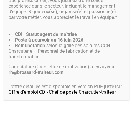
Bac professionnel), vous justifiez d’une solide
expérience dans le secteur, incluant le management
d’équipe. Rigoureux(se), organisé(e) et passionné(e)
par votre métier, vous appréciez le travail en équipe.*
CDI | Statut agent de maîtrise
Poste à pourvoir au 16 juin 2026
Rémunération
selon la grille des salaires CCN
Charcuterie – Personnel de fabrication et de
transformation
Candidature (CV + lettre de motivation) à envoyer à :
rh@brossard-traiteur.com
L’HISTOIRE BROSSARD
L’offre détaillée est disponible en version PDF juste ici :
Offre d’emploi CDI- Chef de poste Charcutier-traiteur