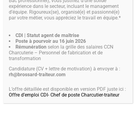
Bac professionnel), vous justifiez d’une solide
expérience dans le secteur, incluant le management
BOUTIQUE EN
d’équipe. Rigoureux(se), organisé(e) et passionné(e)
par votre métier, vous appréciez le travail en équipe.*
LIGNE
CDI | Statut agent de maîtrise
Poste à pourvoir au 16 juin 2026
AU MENU
Rémunération
selon la grille des salaires CCN
Charcuterie – Personnel de fabrication et de
transformation
Candidature (CV + lettre de motivation) à envoyer à :
rh@brossard-traiteur.com
L’offre détaillée est disponible en version PDF juste ici :
Offre d’emploi CDI- Chef de poste Charcutier-traiteur