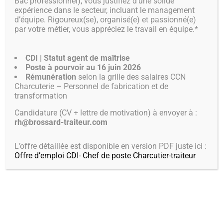
Bac professionnel), vous justifiez d’une solide
expérience dans le secteur, incluant le management
BOUTIQUE EN
d’équipe. Rigoureux(se), organisé(e) et passionné(e)
par votre métier, vous appréciez le travail en équipe.*
LIGNE
CDI | Statut agent de maîtrise
Poste à pourvoir au 16 juin 2026
AU MENU
Rémunération
selon la grille des salaires CCN
Charcuterie – Personnel de fabrication et de
transformation
Candidature (CV + lettre de motivation) à envoyer à :
rh@brossard-traiteur.com
L’offre détaillée est disponible en version PDF juste ici :
Offre d’emploi CDI- Chef de poste Charcutier-traiteur