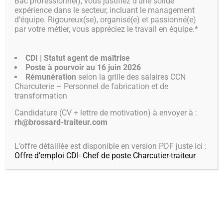
Bac professionnel), vous justifiez d’une solide
expérience dans le secteur, incluant le management
BOUTIQUE EN
d’équipe. Rigoureux(se), organisé(e) et passionné(e)
par votre métier, vous appréciez le travail en équipe.*
LIGNE
CDI | Statut agent de maîtrise
Poste à pourvoir au 16 juin 2026
AU MENU
Rémunération
selon la grille des salaires CCN
Charcuterie – Personnel de fabrication et de
transformation
Candidature (CV + lettre de motivation) à envoyer à :
rh@brossard-traiteur.com
L’offre détaillée est disponible en version PDF juste ici :
Offre d’emploi CDI- Chef de poste Charcutier-traiteur