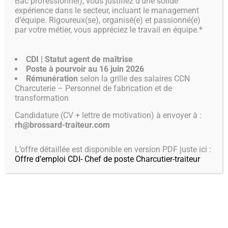
Bac professionnel), vous justifiez d’une solide
expérience dans le secteur, incluant le management
BOUTIQUE EN
d’équipe. Rigoureux(se), organisé(e) et passionné(e)
par votre métier, vous appréciez le travail en équipe.*
LIGNE
CDI | Statut agent de maîtrise
Poste à pourvoir au 16 juin 2026
AU MENU
Rémunération
selon la grille des salaires CCN
Charcuterie – Personnel de fabrication et de
transformation
Candidature (CV + lettre de motivation) à envoyer à :
rh@brossard-traiteur.com
L’offre détaillée est disponible en version PDF juste ici :
Offre d’emploi CDI- Chef de poste Charcutier-traiteur