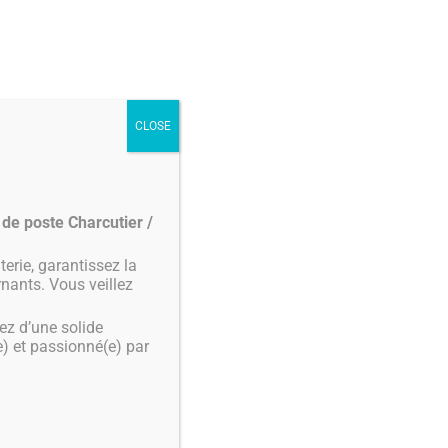
BOUTIQUE EN LIGNE
nus
Notre boutique
Contact
CLOSE
P
0,00
€
A
N
I
 de poste Charcutier /
E
R
(0)
terie, garantissez la
rnants. Vous veillez
iez d’une solide
e) et passionné(e) par