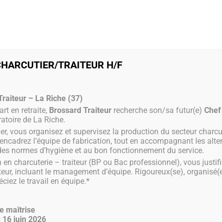
l
Maison brossard
Événementiel
Mariages
Plateaux repas
Nos me
CHARCUTIER/TRAITEUR H/F
raiteur – La Riche (37)
rt en retraite,
Brossard Traiteur
recherche son/sa futur(e)
Chef
atoire de La Riche.
elier, vous organisez et supervisez la production du secteur charcu
 encadrez l’équipe de fabrication, tout en accompagnant les alte
des normes d’hygiène et au bon fonctionnement du service.
 en charcuterie – traiteur (BP ou Bac professionnel), vous justif
teur, incluant le management d’équipe. Rigoureux(se), organisé(
ciez le travail en équipe.*
de maîtrise
 16 juin 2026