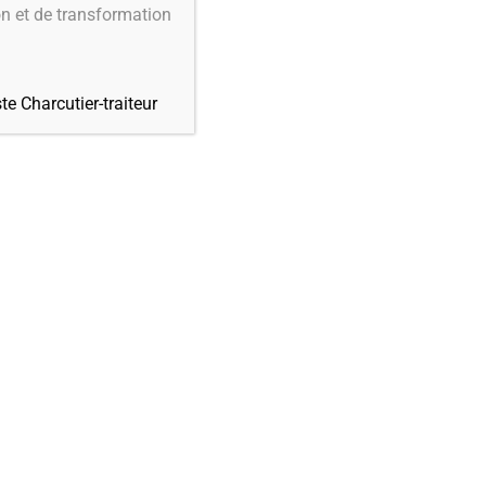
on et de transformation
AU MENU
te Charcutier-traiteur
IES
 /
4-
Fondettes /
5-
Joué-lès-
Luynes /
9-
Mettray /
10-
Notre-