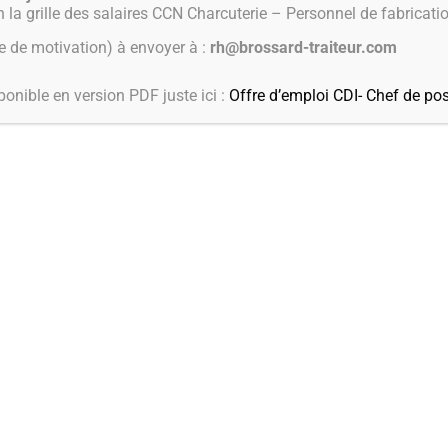
 la grille des salaires CCN Charcuterie – Personnel de fabricati
e de motivation) à envoyer à :
rh@brossard-traiteur.com
BOUTIQUE EN LIGNE
sponible en version PDF juste ici :
Offre d’emploi CDI- Chef de pos
SEMAINE 23-24
18 COMMUNES DESSERV
1-
Ballan-Miré /
2-
Berthenay /
3-
Chambray-lès-Tours
Tours /
6-
La Membrolle-sur-Choisille /
7-
La Riche /
8-