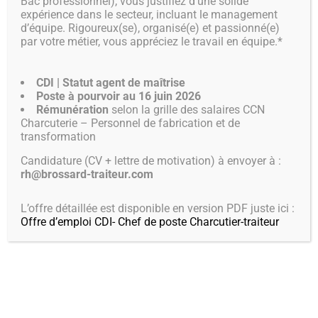
Bac professionnel), vous justifiez d’une solide
expérience dans le secteur, incluant le management
d’équipe. Rigoureux(se), organisé(e) et passionné(e)
par votre métier, vous appréciez le travail en équipe.*
CONDITIONS GÉNÉRALES DE
VENTE
CDI | Statut agent de maîtrise
Poste à pourvoir au 16 juin 2026
Rémunération
selon la grille des salaires CCN
ARTICLE 1 – CHAMP D’APPLICATION
Charcuterie – Personnel de fabrication et de
transformation
Les présentes Conditions Générales de Vente
s’appliquent, sans restriction ni réserve à tout achat
Candidature (CV + lettre de motivation) à envoyer à :
des services traiteur proposés par la Société Brossard
rh@brossard-traiteur.com
Traiteur (‘ci-après « le Prestataire ») aux
consommateurs et clients non professionnels (ci-après
L’offre détaillée est disponible en version PDF juste ici :
« le Client ») sur son site Internet :
www.brossard-
Offre d’emploi CDI- Chef de poste Charcutier-traiteur
traiteur.com
Le Client est tenu d’en prendre connaissance avant
toute passation de commande. A ce titre il déclare en
avoir pris connaissance et les avoir acceptées en
cochant la case prévue à cet effet avant la mise en
œuvre de la procédure de commande en ligne.
Ces Conditions Générales de Vente sont accessibles à